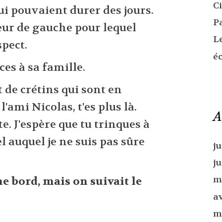
C
qui pouvaient durer des jours.
P
eur de gauche pour lequel
L
spect.
é
es à sa famille.
 de crétins qui sont en
'ami Nicolas, t'es plus là.
A
te. J'espère que tu trinques à
l auquel je ne suis pas sûre
ju
j
m
e bord, mais on suivait le
av
m