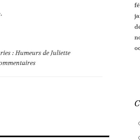
f
.
j
d
n
o
ries :
Humeurs de Juliette
ommentaires
C