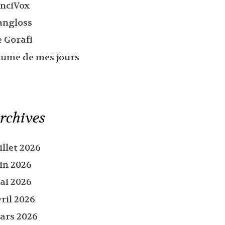
inciVox
angloss
e Gorafi
cume de mes jours
rchives
illet 2026
uin 2026
ai 2026
ril 2026
ars 2026