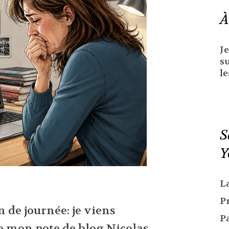
À
Je
s
le
S
Y
L
P
in de journée: je viens
P
e mon pote de blog Nicolas