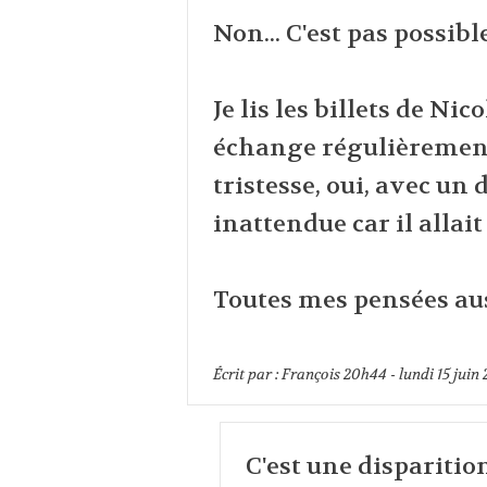
Non... C'est pas possible
Je lis les billets de Ni
échange régulièrement
tristesse, oui, avec un
inattendue car il allai
Toutes mes pensées aus
Écrit par :
François
20h44
-
lundi 15
juin
C'est une disparitio