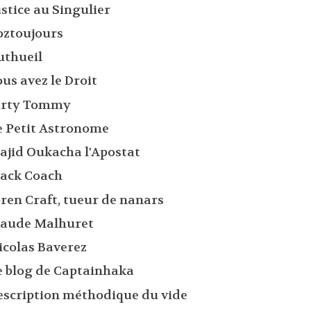
stice au Singulier
oztoujours
uthueil
us avez le Droit
irty Tommy
e Petit Astronome
ajid Oukacha l'Apostat
lack Coach
oren Craft, tueur de nanars
laude Malhuret
icolas Baverez
e blog de Captainhaka
escription méthodique du vide