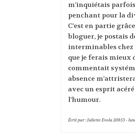
m'inquiétais parfois
penchant pour la div
C'est en partie grâc
bloguer, je postais
interminables chez l
que je ferais mieux 
commentait systéma
absence m'attristera
avec un esprit acéré
l'humour.
Écrit par :
Juliette Evola
20h53
-
lun