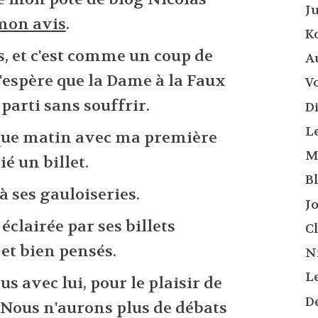
Ju
mon avis
.
K
s, et c'est comme un coup de
A
J'espère que la Dame à la Faux
Vo
t parti sans souffrir.
D
L
haque matin avec ma première
M
ié un billet.
B
 à ses gauloiseries.
J
 éclairée par ses billets
C
et bien pensés.
N
L
s avec lui, pour le plaisir de
D
. Nous n'aurons plus de débats