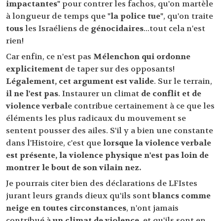
impactantes"
pour contrer les fachos, qu'on martèle
à longueur de temps que
"la police tue"
, qu'on traite
tous
les Israéliens de
génocidaires
...tout cela n'est
rien!
Car enfin, ce n'est pas
Mélenchon qui ordonne
explicitement
de taper sur des opposants!
Légalement, cet argument est valide
. Sur le terrain,
il ne l'est pas
. Instaurer un climat
de conflit et de
violence verbal
e contribue certainement à ce que les
éléments les plus radicaux du mouvement se
sentent pousser des ailes. S'il y a bien une constante
dans l'Histoire, c'est que
lorsque la violence verbale
est présente, la violence physique n'est pas loin de
montrer le bout de son vilain nez.
Je pourrais citer bien des déclarations de LFIstes
jurant leurs grands dieux qu'ils sont
blancs comme
neige en toutes circonstances
, n'ont jamais
contribué à
un climat de violence
, et qu'ils sont en