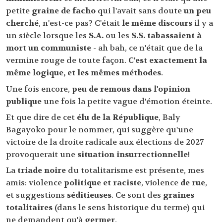
petite
graine de facho
qui l'avait sans doute
un peu
cherché
, n'est-ce pas? C'était
le même discours
il y a
un siècle lorsque les
S.A.
ou les
S.S.
tabassaient à
mort un communiste
- ah bah, ce n'était que de la
vermine rouge de toute façon.
C'est exactement la
même logique, et les mêmes méthodes
.
Une fois encore,
peu de remous dans l'opinion
publique
une fois la petite vague d'émotion éteinte.
Et que dire de cet
élu de la République
, Baly
Bagayoko pour le nommer, qui suggère qu'une
victoire de la droite radicale aux élections de 2027
provoquerait une
situation insurrectionnelle
!
La
triade noire
du totalitarisme est présente, mes
amis: violence
politique et raciste
, violence
de rue
,
et suggestions
séditieuses
. Ce sont des
graines
totalitaires
(dans le sens historique du terme) qui
ne demandent qu'à
germer
.