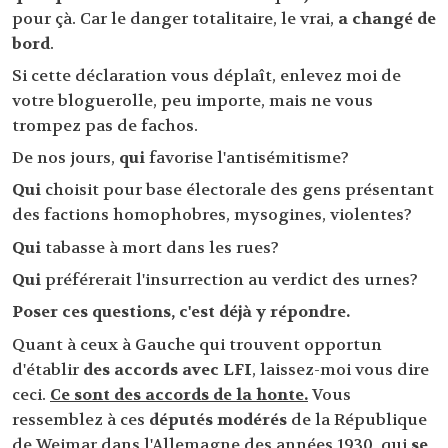
pour çà. Car le danger totalitaire, le vrai,
a changé de
bord
.
Si cette déclaration vous déplaît, enlevez moi de
votre bloguerolle, peu importe, mais ne vous
trompez pas de fachos.
De nos jours,
qui
favorise l'antisémitisme?
Qui
choisit pour base électorale des gens présentant
des factions homophobres, mysogines, violentes?
Qui
tabasse à mort dans les rues?
Qui
préférerait l'insurrection au verdict des urnes?
Poser ces questions, c'est déjà y répondre.
Quant à ceux à Gauche qui trouvent opportun
d'établir
des accords avec LFI
, laissez-moi vous dire
ceci.
Ce sont des accords de la honte.
Vous
ressemblez à ces
députés modérés
de la République
de Weimar dans l'Allemagne des années 1930, qui
se