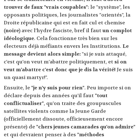
trouver de faux "vrais coupables"
: le "système", les
opposants politiques, les journalistes "orientés", la
Droite républicaine qui est en fait cul et chemise
(noire)
avec l'hydre fasciste, bref il faut
un complot
idéologique
. Cela fonctionne très bien sur les
électeurs déjà méfiants envers les Institutions.
Le
message devient alors simple:
"si je suis attaqué,
c'est qu'on veut m'abattre politiquement, et
si on
veut m'abattre c'est donc que je dis la vérité!
Je suis
un quasi martyr!".
Ensuite, le
"je n'y suis pour rien"
. Peu importe si on
déclare depuis des années qu'il faut
"tout
conflictualiser"
, qu'on traite des groupuscules
satellites violents comme la Jeune Garde
(officiellement dissoute, officieusement encore
présente) de
"chers jeunes camarades qu'on admire"
et qui devraient penser à des
"méthodes