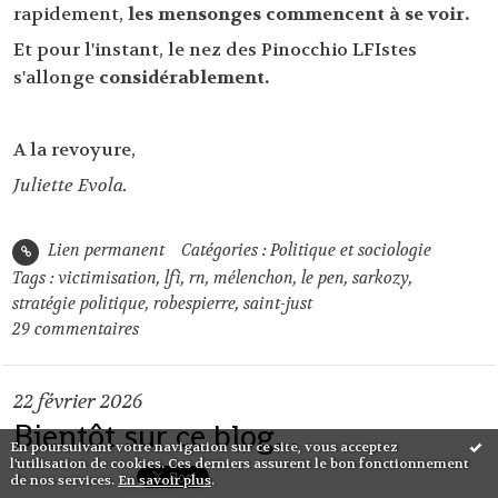
rapidement,
les mensonges commencent à se voir.
Et pour l'instant, le nez des Pinocchio LFIstes
s'allonge
considérablement.
A la revoyure,
Juliette Evola.
Lien permanent
Catégories :
Politique et sociologie
Tags :
victimisation
,
lfi
,
rn
,
mélenchon
,
le pen
,
sarkozy
,
stratégie politique
,
robespierre
,
saint-just
29
commentaires
22
février 2026
Bientôt sur ce blog...
En poursuivant votre navigation sur ce site, vous acceptez
l'utilisation de cookies. Ces derniers assurent le bon fonctionnement
de nos services.
En savoir plus
.