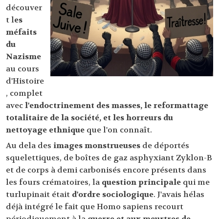
découver
t l
es
méfaits
du
Nazisme
au cours
d'Histoire
, complet
avec
l'endoctrinement des masses, le reformattage
totalitaire de la société, et les horreurs du
nettoyage ethnique
que l'on connaît.
Au dela des
images monstrueuses
de déportés
squelettiques, de boîtes de gaz asphyxiant Zyklon-B
et de corps à demi carbonisés encore présents dans
les fours crématoires, la
question principale
qui me
turlupinait était
d'ordre sociologique
. J'avais hélas
déjà intégré le fait que Homo sapiens recourt
périodiquement à la
guerre et aux meurtres de