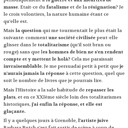
masse
. Etait-ce du
fatalisme
et de la
résignation
? Je
le crois volontiers, la nature humaine étant ce
qu'elle est.
Mais
la question
qui me tourmentait le plus était la
suivante: comment
une société civilisée
peut-elle
glisser dans le
totalitarisme
(qu'il soit brun ou
rouge) sans que l
es hommes de bien ne s'en rendent
compte et y mettent le holà?
Cela me paraissait
invraisemblable
. Je me persuadai petit à petit que
je
n'aurais jamais la réponse
à cette question, quel que
soit le nombre de livres que je pourrais lire.
Mais l'Histoire a la sale habitude de
repasser les
plats
, et en ce XXIème siècle loin des totalitarismes
historiques,
j'ai enfin la réponse, et elle est
glaçante.
Il y a quelques jours à Grenoble,
l'artiste juive
Barbara Butch s'est fait sortir de scène à coup de