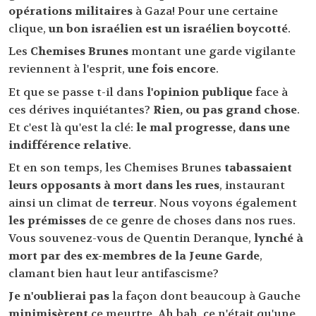
opérations militaires
à Gaza! Pour une certaine
clique,
un bon israélien est un israélien boycotté
.
Les
Chemises Brunes
montant une garde vigilante
reviennent à l'esprit,
une fois encore
.
Et que se passe t-il dans
l'opinion publique
face à
ces dérives inquiétantes?
Rien, ou pas grand chose
.
Et c'est là qu'est la clé:
le mal progresse, dans une
indifférence relative
.
Et en son temps, les Chemises Brunes
tabassaient
leurs opposants à mort dans les rues
, instaurant
ainsi un climat de
terreur
. Nous voyons également
les prémisses
de ce genre de choses dans nos rues.
Vous souvenez-vous de Quentin Deranque,
lynché à
mort par des ex-membres de la Jeune Garde
,
clamant bien haut leur antifascisme?
Je n'oublierai pas
la façon dont beaucoup à Gauche
minimisèrent
ce meurtre. Ah bah, ce n'était qu'une