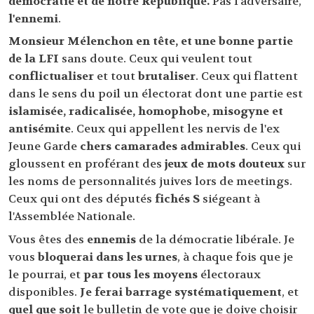
démocratie et de notre République.
Pas l'adversaire,
l'ennemi
.
Monsieur Mélenchon en tête, et une bonne partie
de la LFI
sans doute. Ceux qui veulent tout
conflictualiser
et tout
brutaliser
. Ceux qui flattent
dans le sens du poil un électorat dont une partie est
islamisée, radicalisée, homophobe, misogyne et
antisémite
. Ceux qui appellent les nervis de l'ex
Jeune Garde
chers camarades admirables
. Ceux qui
gloussent en proférant des
jeux de mots douteux
sur
les noms de personnalités juives lors de meetings.
Ceux qui ont des députés
fichés S
siégeant à
l'Assemblée Nationale.
Vous êtes des
ennemis
de la démocratie libérale. Je
vous
bloquerai dans les urnes
, à chaque fois que je
le pourrai, et
par tous les moyens
électoraux
disponibles.
Je ferai barrage systématiquement
, et
quel que soit
le bulletin de vote que je doive choisir