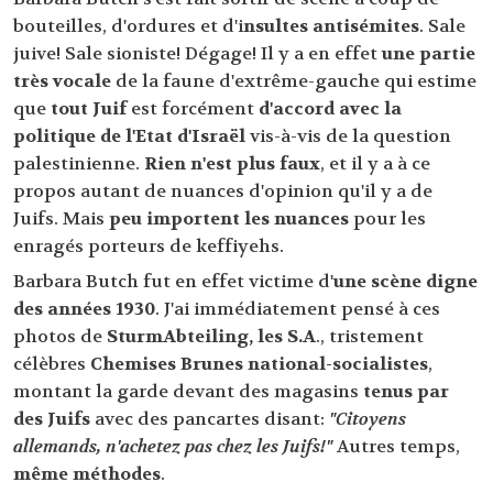
bouteilles, d'ordures et d'i
nsultes antisémites
. Sale
juive! Sale sioniste! Dégage! Il y a en effet
une partie
très vocale
de la faune d'extrême-gauche qui estime
que
tout Juif
est forcément
d'accord avec la
politique de l'Etat d'Israël
vis-à-vis de la question
palestinienne.
Rien n'est plus faux
, et il y a à ce
propos autant de nuances d'opinion qu'il y a de
Juifs. Mais
peu importent les nuances
pour les
enragés porteurs de keffiyehs.
Barbara Butch fut en effet victime d'
une scène digne
des années 1930
. J'ai immédiatement pensé à ces
photos de
SturmAbteiling, les S.A
., tristement
célèbres
Chemises Brunes national-socialistes
,
montant la garde devant des magasins
tenus par
des Juifs
avec des pancartes disant:
"Citoyens
allemands, n'achetez pas chez les Juifs!"
Autres temps,
même méthodes
.