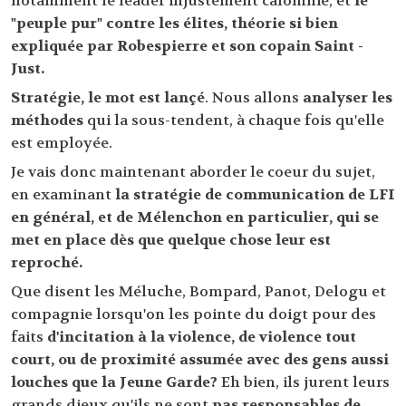
notamment le leader injustement calomnié, et
le
"peuple pur" contre les élites, théorie si bien
expliquée par Robespierre et son copain Saint -
Just.
Stratégie, le mot est lançé
. Nous allons
analyser les
méthodes
qui la sous-tendent, à chaque fois qu'elle
est employée.
Je vais donc maintenant aborder le coeur du sujet,
en examinant
la stratégie de communication de LFI
en général, et de Mélenchon en particulier, qui se
met en place dès que quelque chose leur est
reproché.
Que disent les Méluche, Bompard, Panot, Delogu et
compagnie lorsqu'on les pointe du doigt pour des
faits
d'incitation à la violence, de violence tout
court, ou de proximité assumée avec des gens aussi
louches que la Jeune Garde?
Eh bien, ils jurent leurs
grands dieux qu'ils ne sont
pas responsables de