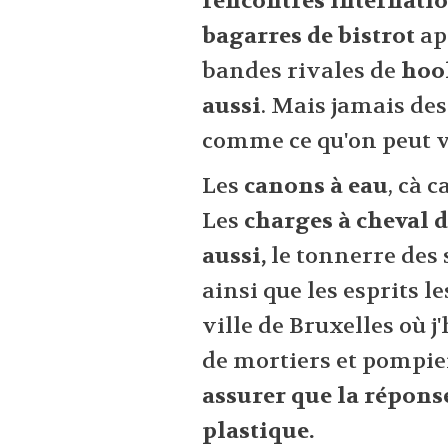
rencontres internati
bagarres de bistrot
apr
bandes rivales de
hool
aussi
. Mais jamais de
comme ce qu'on peut v
Les
canons à eau
, cà 
Les
charges à cheval d
aussi,
le tonnerre des s
ainsi que les esprits l
ville de Bruxelles où j'
de mortiers et pompie
assurer que la réponse,
plastique.