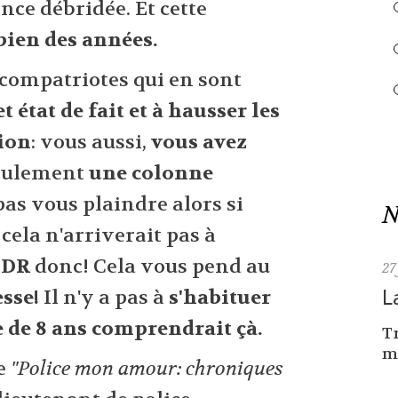
nce débridée. Et cette
bien des années.
 compatriotes qui en sont
t état de fait et à hausser les
ion
: vous aussi,
vous avez
 seulement
une colonne
as vous plaindre alors si
N
cela n'arriverait pas à
UDR
donc! Cela vous pend au
27
L
esse!
Il n'y a pas à
s'habituer
e de 8 ans comprendrait çà.
Tr
me
re
"Police mon amour: chroniques