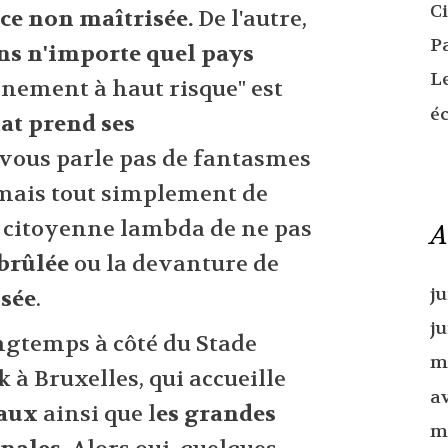
C
nce non maîtrisée.
De l'autre,
P
ns n'importe quel pays
L
nement à haut risque" est
é
tat prend ses
e vous parle pas de fantasmes
 mais tout simplement de
 citoyenne lambda de ne pas
A
brûlée
ou la devanture de
ju
ssée
.
j
ngtemps à côté du Stade
m
à Bruxelles, qui accueille
av
caux
ainsi que l
es grandes
m