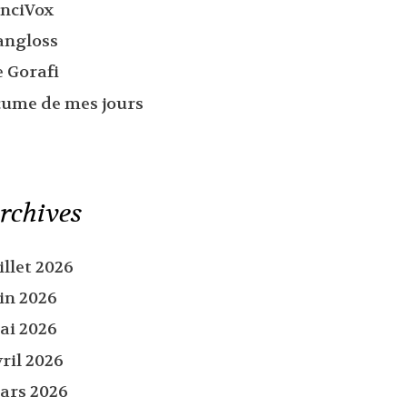
inciVox
angloss
e Gorafi
cume de mes jours
rchives
illet 2026
uin 2026
ai 2026
ril 2026
ars 2026