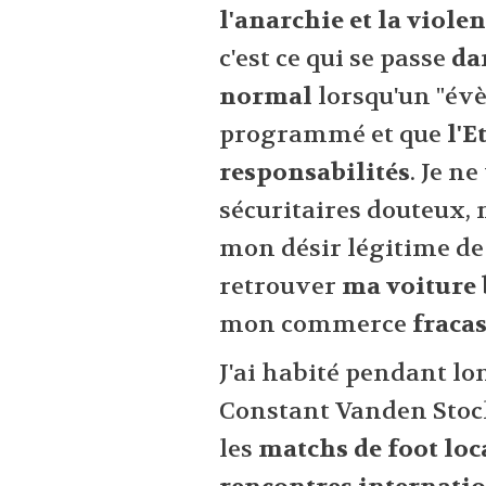
l'anarchie et la viole
c'est ce qui se passe
da
normal
lorsqu'un "évè
programmé et que
l'E
responsabilités
. Je n
sécuritaires douteux,
mon désir légitime de
retrouver
ma voiture 
mon commerce
fraca
J'ai habité pendant lo
Constant Vanden Stock 
les
matchs de foot lo