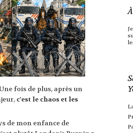
À
Je
s
le
S
Y
 Une fois de plus, après un
jeur,
c'est le chaos et les
L
P
ays de mon enfance de
P