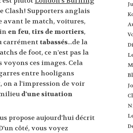
'est plutôt
London's Burning
Ju
he Clash! Supporters anglais
K
e avant le match, voitures,
A
ain
en feu
,
tirs de mortiers
,
Vo
u carrément
tabassés
...de la
D
chs de foot, ce n'est pas la
L
s voyons ces images. Cela
M
garres entre hooligans
B
, on a l'impression de voir
J
 milieu
d'une situation
C
N
L
ous propose aujourd'hui décrit
D
 D'un côté, vous voyez