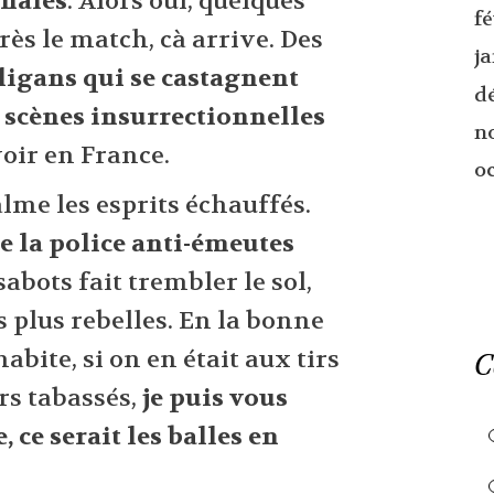
onales
. Alors oui, quelques
f
ès le match, cà arrive. Des
j
igans qui se castagnent
d
s
scènes insurrectionnelles
n
oir en France.
o
calme les esprits échauffés.
e la police anti-émeutes
abots fait trembler le sol,
es plus rebelles. En la bonne
habite, si on en était aux tirs
C
rs tabassés,
je puis vous
 ce serait les balles en