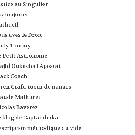
stice au Singulier
oztoujours
uthueil
us avez le Droit
irty Tommy
e Petit Astronome
ajid Oukacha l'Apostat
lack Coach
oren Craft, tueur de nanars
laude Malhuret
icolas Baverez
e blog de Captainhaka
escription méthodique du vide