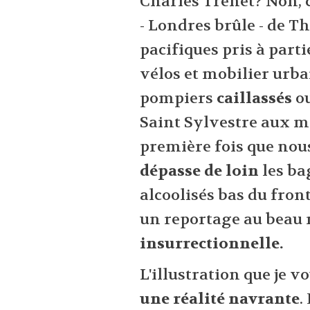
Charles Trenet? Non, c
- Londres brûle - de T
pacifiques pris à parti
vélos et mobilier urb
pompiers
caillassés
o
Saint Sylvestre aux mat
première fois que nou
dépasse de loin
les ba
alcoolisés bas du front
un reportage au beau
insurrectionnelle.
L'illustration que je v
une réalité navrante
.