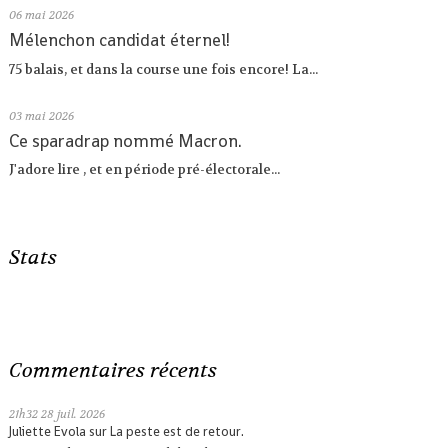
06
mai 2026
Mélenchon candidat éternel!
75 balais, et dans la course une fois encore! La...
03
mai 2026
Ce sparadrap nommé Macron.
J'adore lire , et en période pré-électorale...
Stats
Commentaires récents
21h32
28
juil. 2026
Juliette Evola
sur
La peste est de retour.