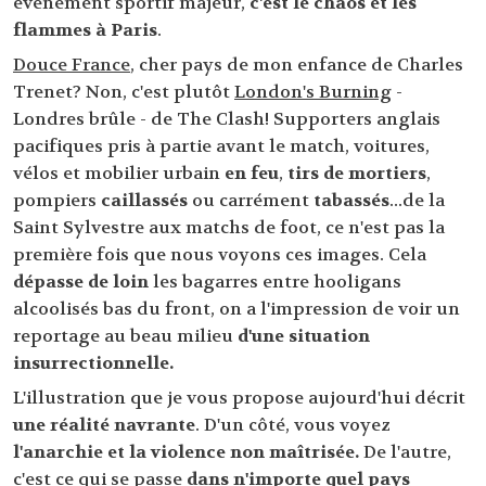
évènement sportif majeur,
c'est le chaos et les
flammes à Paris
.
Douce France
, cher pays de mon enfance de Charles
Trenet? Non, c'est plutôt
London's Burning
-
Londres brûle - de The Clash! Supporters anglais
pacifiques pris à partie avant le match, voitures,
vélos et mobilier urbain
en feu
,
tirs de mortiers
,
pompiers
caillassés
ou carrément
tabassés
...de la
Saint Sylvestre aux matchs de foot, ce n'est pas la
première fois que nous voyons ces images. Cela
dépasse de loin
les bagarres entre hooligans
alcoolisés bas du front, on a l'impression de voir un
reportage au beau milieu
d'une situation
insurrectionnelle.
L'illustration que je vous propose aujourd'hui décrit
une réalité navrante
. D'un côté, vous voyez
l'anarchie et la violence non maîtrisée.
De l'autre,
c'est ce qui se passe
dans n'importe quel pays