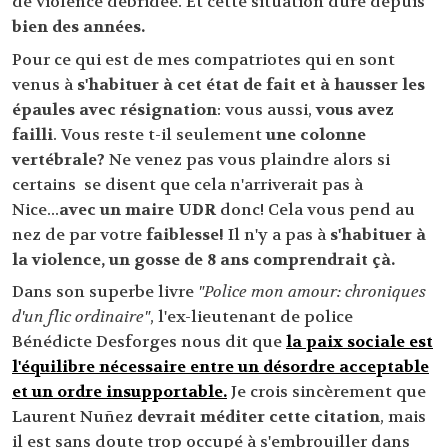
de violence débridée. Et cette situation dure depuis
bien des années.
Pour ce qui est de mes compatriotes qui en sont
venus à
s'habituer à cet état de fait et à hausser les
épaules avec résignation
: vous aussi,
vous avez
failli
. Vous reste t-il seulement
une colonne
vertébrale?
Ne venez pas vous plaindre alors si
certains se disent que cela n'arriverait pas à
Nice...
avec un maire UDR
donc! Cela vous pend au
nez de par votre
faiblesse!
Il n'y a pas à
s'habituer à
la violence, un gosse de 8 ans comprendrait çà.
Dans son superbe livre
"Police mon amour: chroniques
d'un flic ordinaire"
, l'ex-lieutenant de police
Bénédicte Desforges nous dit que
la paix sociale est
l'équilibre nécessaire entre un désordre acceptable
et un ordre insupportable.
Je crois sincèrement que
Laurent Nuñez
devrait méditer cette citation
, mais
il est sans doute trop occupé à s'embrouiller dans