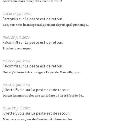
Bienvenue dans mon petit coin de la Toile!
20h38
28
juil. 2026
Fattorius
sur
La peste est de retour.
Bonjour! Vous lisant sporadiquement depuis quelque temps...
17h01
28
juil. 2026
Falconhill
sur
La peste est de retour.
Trés juste remarque.
16h59
28
juil. 2026
Falconhill
sur
La peste est de retour.
Oui, et j'ai trouvé du courage à Payan de Marseille, que...
16h22
28
juil. 2026
Juliette Evola
sur
La peste est de retour.
Durant les municipales une candidate LFI a été forçée de...
16h20
28
juil. 2026
Juliette Evola
sur
La peste est de retour.
Merci aux rares gens de Gauche qui dénoncent les...