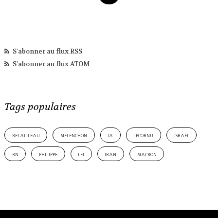
S'abonner au flux RSS
S'abonner au flux ATOM
Tags populaires
retailleau
mélenchon
ia
lecornu
israel
rn
philippe
lfi
iran
macron