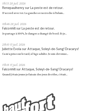
11h33
28
juil. 2026
Renepaulhenry
sur
La peste est de retour.
D'accord avec toi. La gauche se raccroche à l'islam...
10h46
28
juil. 2026
Falconhill
sur
La peste est de retour.
Je partage à 100%, le danger a changé de bord. Et je...
21h10
15
juil. 2026
Juliette Evola
sur
Attaque, Soleyl-de-Sang! Dracarys!
Ca m'a prise sur le tard, à l'âge adulte. Je suis devenue...
15h18
15
juil. 2026
Falconhill
sur
Attaque, Soleyl-de-Sang! Dracarys!
Quand j'étais jeune je faisais des jeux de rôles, c'était...