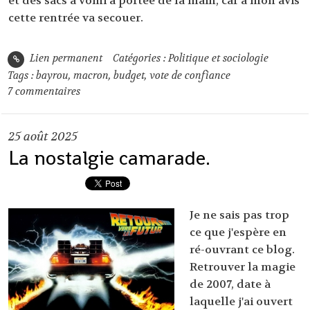
et des sacs à vomi à portée de la main, car à mon avis
cette rentrée va secouer.
Lien permanent
Catégories :
Politique et sociologie
Tags :
bayrou
,
macron
,
budget
,
vote de confiance
7
commentaires
25
août 2025
La nostalgie camarade.
Je ne sais pas trop
ce que j'espère en
ré-ouvrant ce blog.
Retrouver la magie
de 2007, date à
laquelle j'ai ouvert