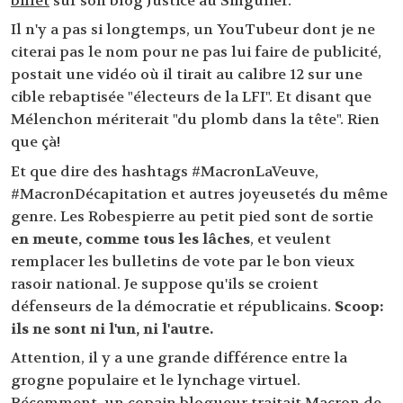
billet
sur son blog Justice au Singulier.
Il n'y a pas si longtemps, un YouTubeur dont je ne
citerai pas le nom pour ne pas lui faire de publicité,
postait une vidéo où il tirait au calibre 12 sur une
cible rebaptisée "électeurs de la LFI". Et disant que
Mélenchon mériterait "du plomb dans la tête". Rien
que çà!
Et que dire des hashtags #MacronLaVeuve,
#MacronDécapitation et autres joyeusetés du même
genre. Les Robespierre au petit pied sont de sortie
en meute, comme tous les lâches
, et veulent
remplacer les bulletins de vote par le bon vieux
rasoir national. Je suppose qu'ils se croient
défenseurs de la démocratie et républicains.
Scoop:
ils ne sont ni l'un, ni l'autre.
Attention, il y a une grande différence entre la
grogne populaire et le lynchage virtuel.
Récemment, un copain blogueur traitait Macron de