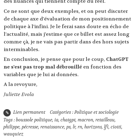
des nuances qui tiennent compte du réel.
Ce ne sont que deux exemples, et on peut discuter
de chaque axe d'évaluation de mon positionnement
politique à l'infini. Je le ferai sans doute en écho de
l'actualité, mais j'estime que ce billet est assez long
comme çà, je ne vais pas partir dans des hors sujets
interminables.
En conclusion, je pense que pour le coup,
ChatGPT
ne s'est pas trop mal débrouillé
en fonction des
variables que je lui ai données.
A la revoyure,
Juliette Evola
Lien permanent
Catégories :
Politique et sociologie
Tags :
boussole politique
,
ia
,
chatgpt
,
macron
,
retailleau
,
philippe
,
pécresse
,
renaissance
,
ps
,
lr
,
rn
,
horizons
,
lfi
,
ciotti
,
wauquiez